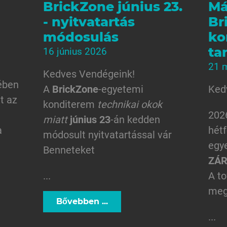
BrickZone június 23.
Má
- nyitvatartás
Br
módosulás
ko
tar
16 június 2026
21 
Kedves Vendégeink!
ében
A
BrickZone
-egyetemi
Ked
t az
konditerem
technikai okok
202
miatt
június 23
-án kedden
a
hétf
módosult nyitvatartással vár
egy
Benneteket
ZÁ
...
A t
meg
Bővebben ...
...