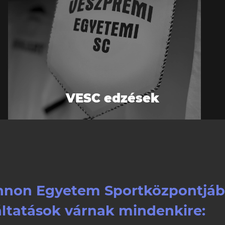
VESC edzések
annon Egyetem Sportközpontjáb
áltatások várnak mindenkire: