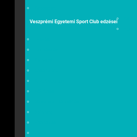
Kapcsolat
Asztal
Veszprémi Egyetemi Sport Club edzései
Atléti
Evezés
Falmászás
Kerékpár
Kosárlabda
Küzdősportok
Női futsal
Röplabda utánpótlás
Spinning
Vitorlázás
Vívás