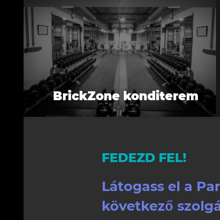
BrickZone konditerem
FEDEZD FEL!
Látogass el a P
következő szolg