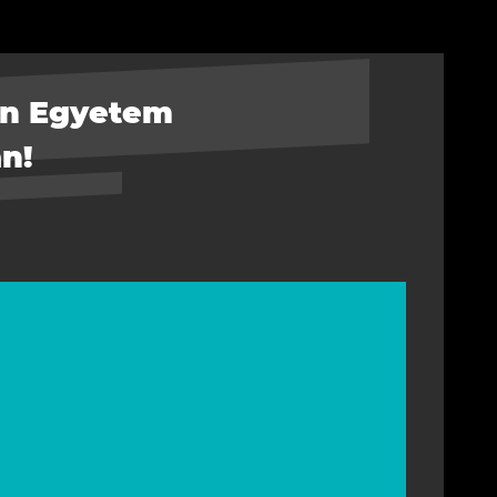
on Egyetem
n!