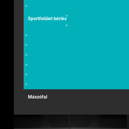
Kapcsolat
Tornacsarnok
Sportfelület bérlés
Tornaszoba
Vívóterem
Masszázs szoba
Műfüves focipálya
Szabadtéri rekortán sportpályák
Falmászó terem bérlés
Kapcsolat
Mászófal