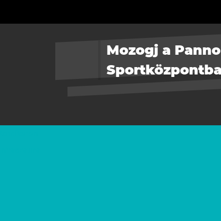
Mozogj a Pann
Sportközpontba
Konditerem
Infraszauna