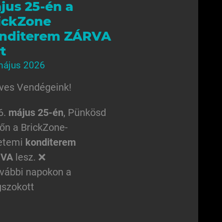
jus 25-én a
ickZone
nditerem ZÁRVA
t
május 2026
ves Vendégeink!
6.
május 25-én
, Pünkösd
őn a BrickZone-
etemi
konditerem
RVA
lesz. ❌
ovábbi napokon a
szokott