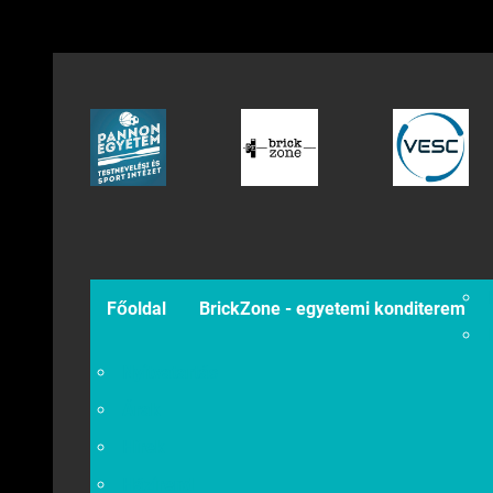
Főoldal
BrickZone - egyetemi konditerem
Nyitvatartás
Árak
Hírek
Házirend