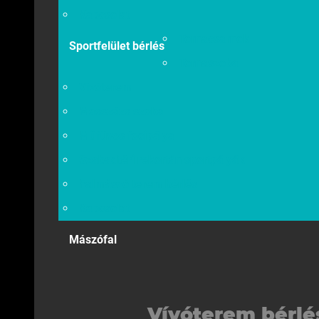
Kapcsolat
Tornacsarnok
Sportfelület bérlés
Tornaszoba
Vívóterem
Masszázs szoba
Műfüves focipálya
Szabadtéri rekortán sportpályák
Falmászó terem bérlés
Kapcsolat
Mászófal
Vívóterem bérlé