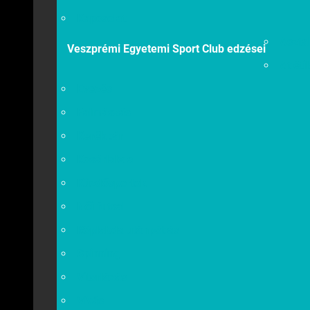
Kapcsolat
Asztal
Veszprémi Egyetemi Sport Club edzései
Atléti
Evezés
Falmászás
Kerékpár
Kosárlabda
Küzdősportok
Női futsal
Röplabda utánpótlás
Spinning
Vitorlázás
Vívás