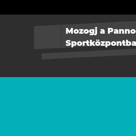
Mozogj a Pann
Sportközpontba
Konditerem
Infraszauna