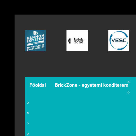
Főoldal
BrickZone - egyetemi konditerem
Nyitvatartás
Árak
Hírek
Házirend