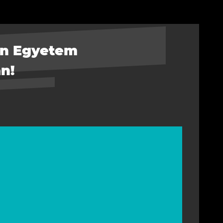
on Egyetem
n!