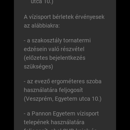
utca 10.)
A vízisport bérletek érvényesek
az alábbiakra:
- a szakosztály tornatermi
edzésein való részvétel
(előzetes bejelentkezés
szükséges)
- az evező ergométeres szoba
használatára feljogosít
(Veszprém, Egyetem utca 10.)
- a Pannon Egyetem vízisport
telepének használatára