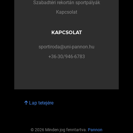
Szabadtéri rekortán sportpályák
Kapcsolat
KAPCSOLAT
sportiroda@uni-pannon.hu
+36-30/946-6783
Lap tetejére
© 2026 Minden jog fenntartva.
Pannon