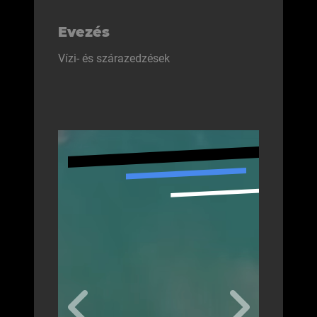
Evezés
Vízi- és szárazedzések