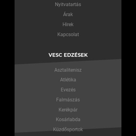
Nyitvatartás
Árak
Hírek
Kapcsolat
VESC EDZÉSEK
Asztalitenisz
Atlétika
Evezés
Falmászás
Kerékpár
Kosárlabda
Küzdősportok