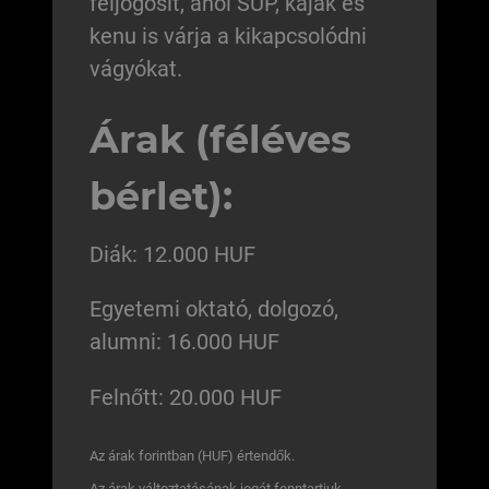
feljogosít, ahol SUP, kajak és
kenu is várja a kikapcsolódni
vágyókat.
Árak (féléves
bérlet):
Diák: 12.000 HUF
Egyetemi oktató, dolgozó,
alumni: 16.000 HUF
Felnőtt: 20.000 HUF
Az árak forintban (HUF) értendők.
Az árak változtatásának jogát fenntartjuk.