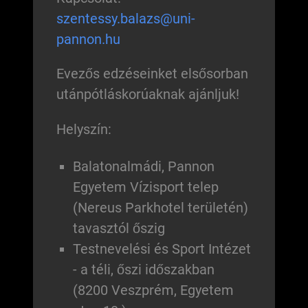
szentessy.balazs@uni-
pannon.hu
Evezős edzéseinket elsősorban
utánpótláskorúaknak ajánljuk!
Helyszín:
Balatonalmádi, Pannon
Egyetem Vízisport telep
(Nereus Parkhotel területén)
tavasztól őszig
Testnevelési és Sport Intézet
- a téli, őszi időszakban
(8200 Veszprém, Egyetem