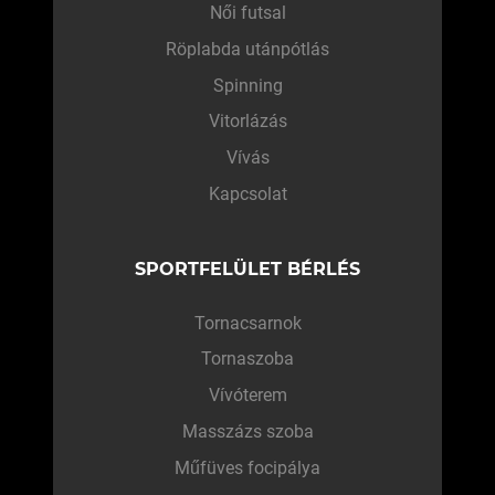
Női futsal
Röplabda utánpótlás
Spinning
Vitorlázás
Vívás
Kapcsolat
SPORTFELÜLET BÉRLÉS
Tornacsarnok
Tornaszoba
Vívóterem
Masszázs szoba
Műfüves focipálya