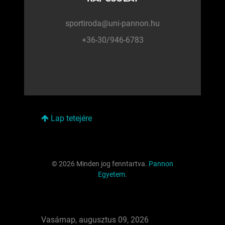
sportiroda@uni-pannon.hu
+36-30/946-6783
Lap tetejére
© 2026 Minden jog fenntartva.
Pannon
Egyetem
.
Vasárnap, augusztus 09, 2026