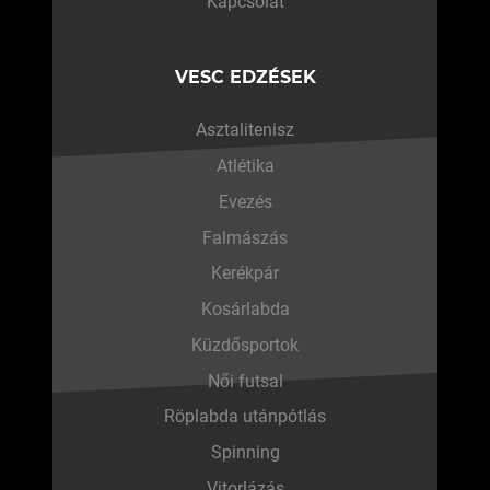
Kapcsolat
VESC EDZÉSEK
Asztalitenisz
Atlétika
Evezés
Falmászás
Kerékpár
Kosárlabda
Küzdősportok
Női futsal
Röplabda utánpótlás
Spinning
Vitorlázás