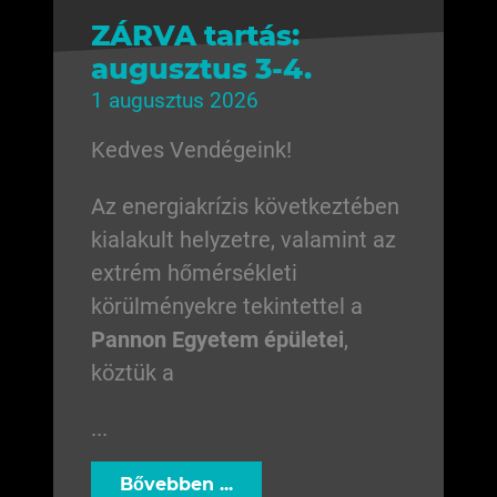
ZÁRVA tartás:
augusztus 3-4.
1 augusztus 2026
Kedves Vendégeink!
Az energiakrízis következtében
kialakult helyzetre, valamint az
extrém hőmérsékleti
körülményekre tekintettel a
Pannon Egyetem épületei
,
köztük a
...
Bővebben ...