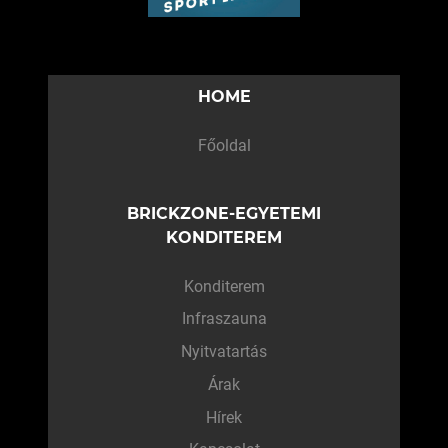
HOME
Főoldal
BRICKZONE-EGYETEMI
KONDITEREM
Konditerem
Infraszauna
Nyitvatartás
Árak
Hírek