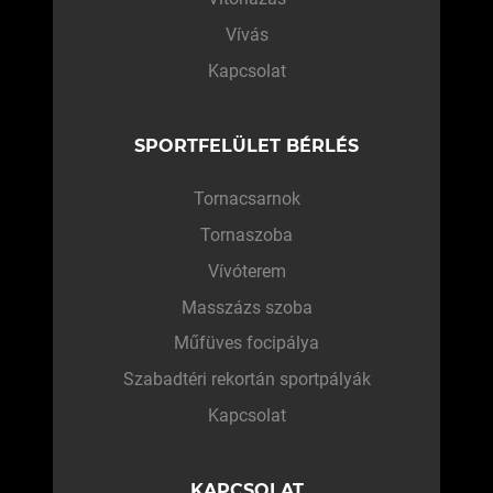
Vívás
Kapcsolat
SPORTFELÜLET BÉRLÉS
Tornacsarnok
Tornaszoba
Vívóterem
Masszázs szoba
Műfüves focipálya
Szabadtéri rekortán sportpályák
Kapcsolat
KAPCSOLAT