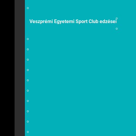
Kapcsolat
Asztal
Veszprémi Egyetemi Sport Club edzései
Atléti
Evezés
Falmászás
Kerékpár
Kosárlabda
Küzdősportok
Női futsal
Röplabda utánpótlás
Spinning
Vitorlázás
Vívás