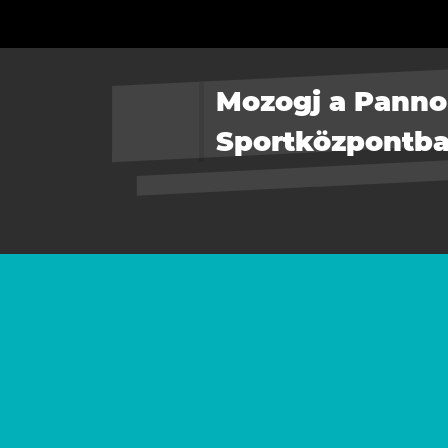
Mozogj a Pann
Sportközpontba
Konditerem
Infraszauna