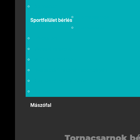
Kapcsolat
Tornacsarnok
Sportfelület bérlés
Tornaszoba
Vívóterem
Masszázs szoba
Műfüves focipálya
Szabadtéri rekortán sportpályák
Falmászó terem bérlés
Kapcsolat
Mászófal
Tornacsarnok bé