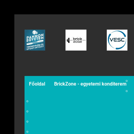
Főoldal
BrickZone - egyetemi konditerem
Nyitvatartás
Árak
Hírek
Házirend