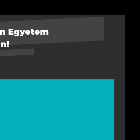
on Egyetem
n!