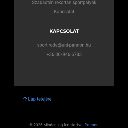
Szabadtéri rekortán sportpályák
Kapcsolat
KAPCSOLAT
sportiroda@uni-pannon.hu
+36-30/946-6783
Lap tetejére
© 2026 Minden jog fenntartva.
Pannon