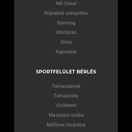
Női futsal
Röplabda utánpótlás
Spinning
Vitorlázás
Vívás
Kapcsolat
SPORTFELÜLET BÉRLÉS
Tornacsarnok
Tornaszoba
Vívóterem
Masszázs szoba
Műfüves focipálya