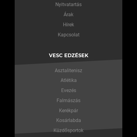
Nyitvatartás
Árak
Hírek
Kapcsolat
VESC EDZÉSEK
Asztalitenisz
Atlétika
Evezés
Falmászás
Kerékpár
Kosárlabda
Küzdősportok