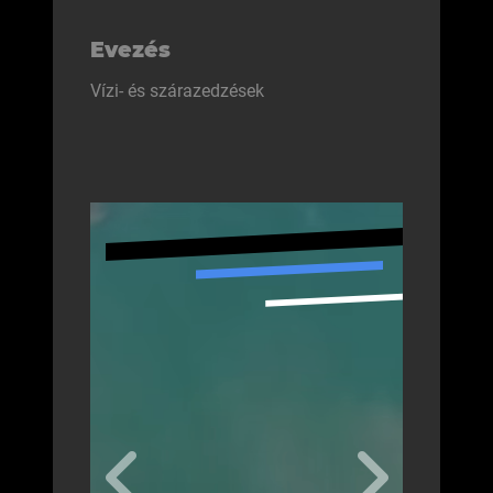
Evezés
Vízi- és szárazedzések