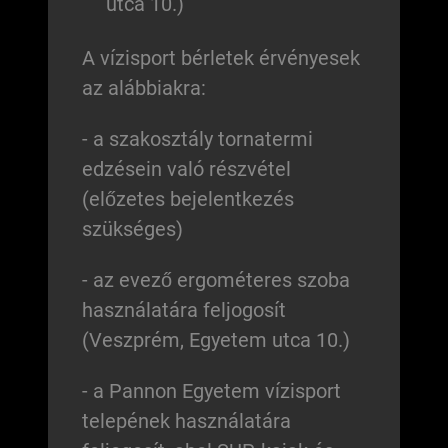
utca 10.)
A vízisport bérletek érvényesek
az alábbiakra:
- a szakosztály tornatermi
edzésein való részvétel
(előzetes bejelentkezés
szükséges)
- az evező ergométeres szoba
használatára feljogosít
(Veszprém, Egyetem utca 10.)
- a Pannon Egyetem vízisport
telepének használatára