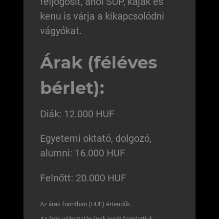
feljogosít, ahol SUP, kajak és
kenu is várja a kikapcsolódni
vágyókat.
Árak (féléves
bérlet):
Diák: 12.000 HUF
Egyetemi oktató, dolgozó,
alumni: 16.000 HUF
Felnőtt: 20.000 HUF
Az árak forintban (HUF) értendők.
Az árak változtatásának jogát fenntartjuk.