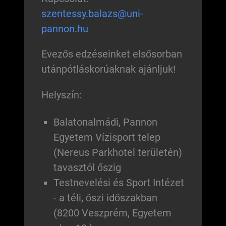
szentessy.balazs@uni-
pannon.hu
Evezős edzéseinket elsősorban
utánpótláskorúaknak ajánljuk!
Helyszín:
Balatonalmádi, Pannon
Egyetem Vízisport telep
(Nereus Parkhotel területén)
tavasztól őszig
Testnevelési és Sport Intézet
- a téli, őszi időszakban
(8200 Veszprém, Egyetem