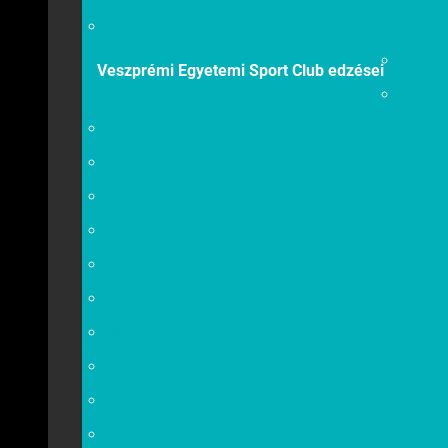
Kapcsolat
Asztal
Veszprémi Egyetemi Sport Club edzései
Atléti
Evezés
Falmászás
Kerékpár
Kosárlabda
Küzdősportok
Női futsal
Röplabda utánpótlás
Spinning
Vitorlázás
Vívás