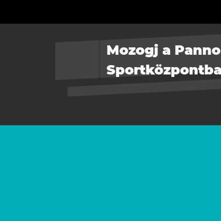
Mozogj a Pann
Sportközpontba
Konditerem
Infraszauna