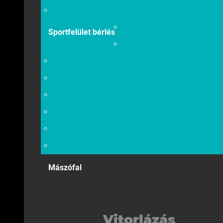
Kapcsolat
Tornacsarnok
Sportfelület bérlés
Tornaszoba
Vívóterem
Masszázs szoba
Műfüves focipálya
Szabadtéri rekortán sportpályák
Falmászó terem bérlés
Kapcsolat
Mászófal
Vitorlázás