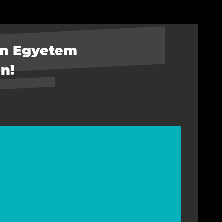
on Egyetem
n!