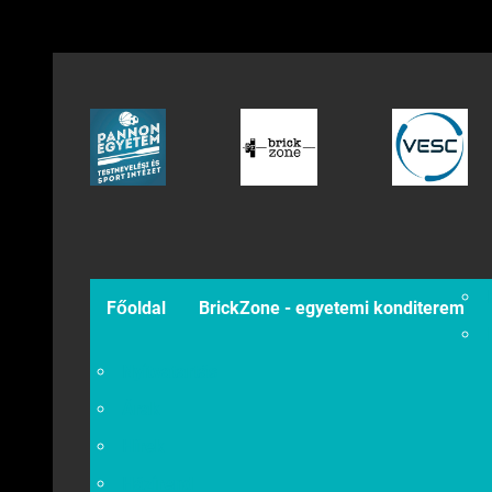
Főoldal
BrickZone - egyetemi konditerem
Nyitvatartás
Árak
Hírek
Házirend