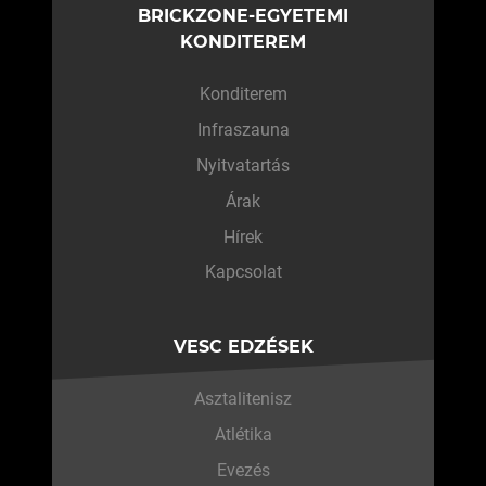
BRICKZONE-EGYETEMI
KONDITEREM
Konditerem
Infraszauna
Nyitvatartás
Árak
Hírek
Kapcsolat
VESC EDZÉSEK
Asztalitenisz
Atlétika
Evezés