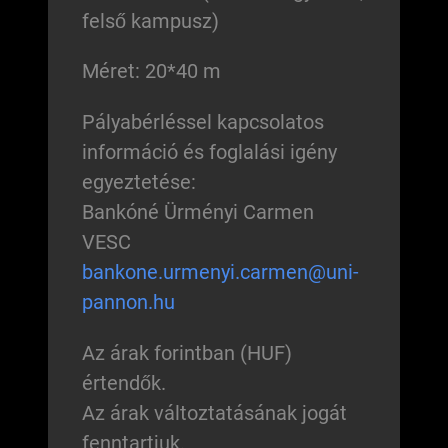
felső kampusz)
Méret: 20*40 m
Pályabérléssel kapcsolatos
információ és foglalási igény
egyeztetése:
Bankóné Ürményi Carmen
VESC
bankone.urmenyi.carmen@uni-
pannon.hu
Az árak forintban (HUF)
értendők.
Az árak változtatásának jogát
fenntartjuk.