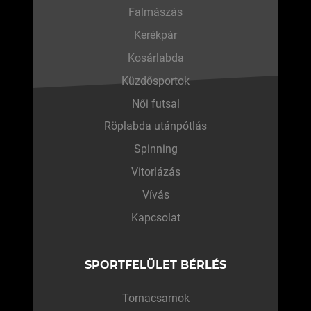
Falmászás
Kerékpár
Kosárlabda
Küzdősportok
Női futsal
Röplabda utánpótlás
Spinning
Vitorlázás
Vívás
Kapcsolat
SPORTFELÜLET BÉRLÉS
Tornacsarnok