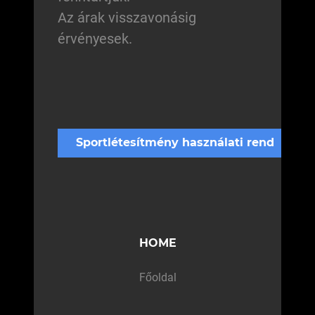
Az árak visszavonásig
érvényesek.
Sportlétesítmény használati rend
HOME
Főoldal