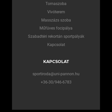
Tornaszoba
Vívóterem
Masszázs szoba
Műfüves focipálya
Szabadtéri rekortán sportpályák
Kapcsolat
KAPCSOLAT
sportiroda@uni-pannon.hu
+36-30/946-6783