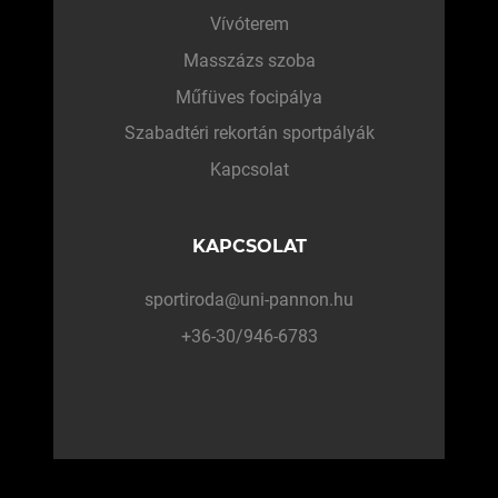
Vívóterem
Masszázs szoba
Műfüves focipálya
Szabadtéri rekortán sportpályák
Kapcsolat
KAPCSOLAT
sportiroda@uni-pannon.hu
+36-30/946-6783