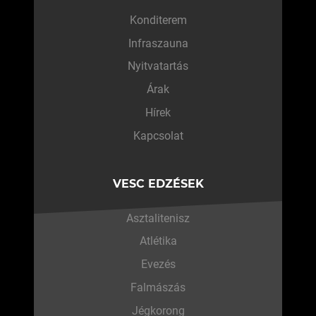
Konditerem
Infraszauna
Nyitvatartás
Árak
Hírek
Kapcsolat
VESC EDZÉSEK
Asztalitenisz
Atlétika
Evezés
Falmászás
Jégkorong