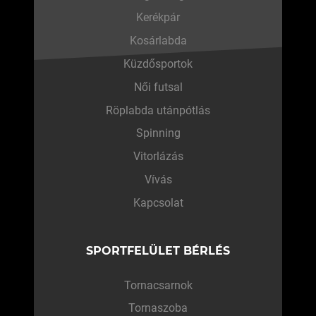
Kerékpár
Kosárlabda
Küzdősportok
Női futsal
Röplabda utánpótlás
Spinning
Vitorlázás
Vívás
Kapcsolat
SPORTFELÜLET BÉRLÉS
Tornacsarnok
Tornaszoba