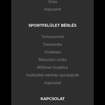
Vívás
Kapcsolat
SPORTFELÜLET BÉRLÉS
Tornacsarnok
Tornaszoba
Vívóterem
Masszázs szoba
Műfüves focipálya
Szabadtéri rekortán sportpályák
Kapcsolat
KAPCSOLAT