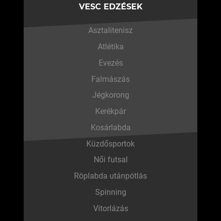
VESC EDZÉSEK
Asztalitenisz
Atlétika
Evezés
Falmászás
Jégkorong
Kerékpár
Kosárlabda
Küzdősportok
Női futsal
Röplabda utánpótlás
Spinning
Vitorlázás