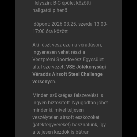
Helyszín: B-C épület közötti
hallgatói pihenő
Időpont: 2026.03.25. szerda 13:00-
17:00 óra között
Aki részt vesz ezen a véradáson,
ingyenesen vehet részt a
Veszprémi Sportlövész Egyesület
által szervezett
VSE Jótékonysági
Véradós Airsoft Steel Challenge
verseny
en.
Minden szükséges felszerelést is
ingyen biztosított. Nyugodtan jöhet
mindenki, mivel teljesen
veszélytelen airsoft eszközöket
(játékfegyvereket) használunk, így
a teljesen kezdők is bátran