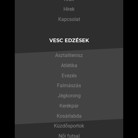
Hírek
Kapcsolat
VESC EDZÉSEK
Asztalitenisz
Atlétika
Evezés
Falmászás
Jégkorong
Kerékpár
Kosárlabda
Küzdősportok
Női futsal