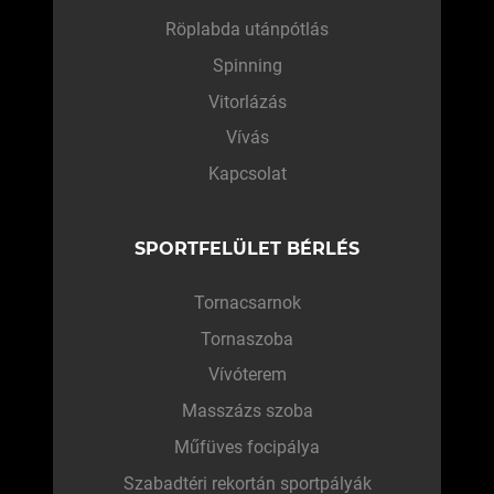
Röplabda utánpótlás
Spinning
Vitorlázás
Vívás
Kapcsolat
SPORTFELÜLET BÉRLÉS
Tornacsarnok
Tornaszoba
Vívóterem
Masszázs szoba
Műfüves focipálya
Szabadtéri rekortán sportpályák