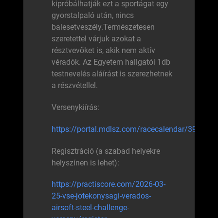
kipróbálhatják ezt a sportágat egy
gyorstalpaló után, nincs
balesetveszély.Természetesen
szeretettel várjuk azokat a
résztvevőket is, akik nem aktív
véradók. Az Egyetem hallgatói 1db
testnevelés aláírást is szerezhetnek
a részvétellel.
Versenykiírás:
https://portal.mdlsz.com/racecalendar/3915
Regisztráció (a szabad helyekre
helyszínen is lehet):
https://practiscore.com/2026-03-
25-vse-jotekonysagi-verados-
airsoft-steel-challenge-