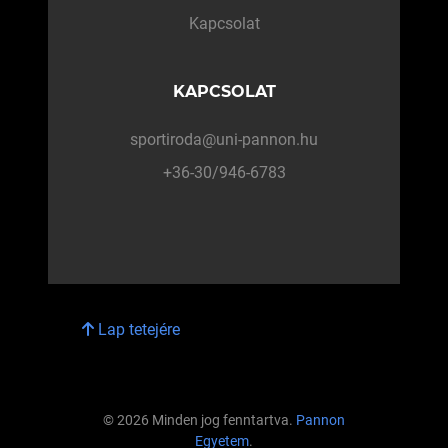
Kapcsolat
KAPCSOLAT
sportiroda@uni-pannon.hu
+36-30/946-6783
Lap tetejére
© 2026 Minden jog fenntartva.
Pannon
Egyetem
.