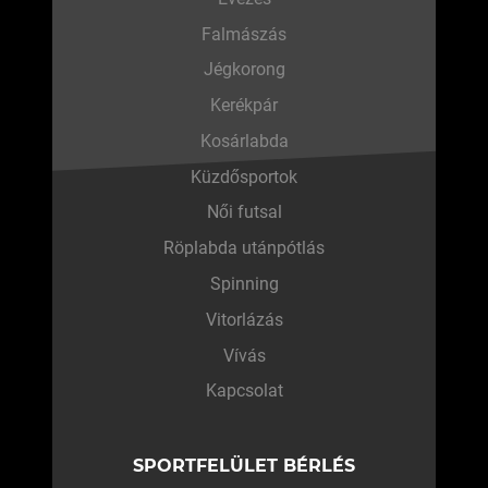
Falmászás
Jégkorong
Kerékpár
Kosárlabda
Küzdősportok
Női futsal
Röplabda utánpótlás
Spinning
Vitorlázás
Vívás
Kapcsolat
SPORTFELÜLET BÉRLÉS