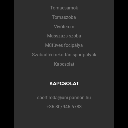
Tornacsarnok
Tornaszoba
Vívóterem
Masszázs szoba
Műfüves focipálya
Szabadtéri rekortán sportpályák
Kapcsolat
KAPCSOLAT
sportiroda@uni-pannon.hu
+36-30/946-6783