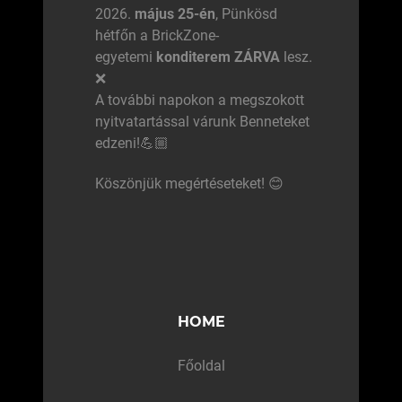
2026.
május 25-én
, Pünkösd
hétfőn a BrickZone-
egyetemi
konditerem ZÁRVA
lesz.
❌
A további napokon a megszokott
nyitvatartással várunk Benneteket
edzeni!💪🏼
Köszönjük megértéseteket! 😊
HOME
Főoldal